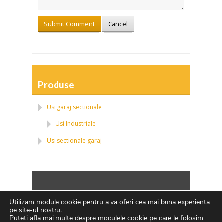
Produse
Usi garaj sectionale
Usi Industriale
Usi sectionale garaj
Politica de confidentialitate
|
Politica fisierelor
Utilizam module cookie pentru a va oferi cea mai buna experienta
cookies
|
ANPC
pe site-ul nostru.
Puteti afla mai multe despre modulele cookie pe care le folosim