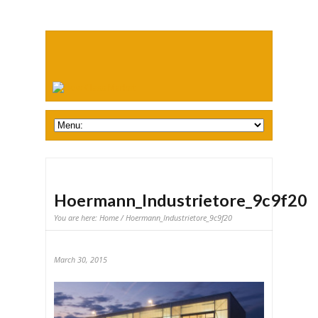
Hoermann_Industrietore_9c9f20
You are here:
Home
/ Hoermann_Industrietore_9c9f20
March 30, 2015