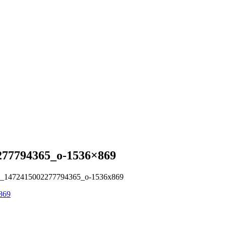
277794365_o-1536×869
8_1472415002277794365_o-1536x869