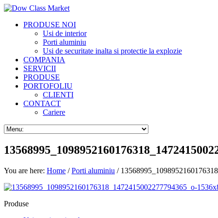
PRODUSE NOI
Usi de interior
Porti aluminiu
Usi de securitate inalta si protectie la explozie
COMPANIA
SERVICII
PRODUSE
PORTOFOLIU
CLIENTI
CONTACT
Cariere
13568995_1098952160176318_1472415002
You are here:
Home
/
Porti aluminiu
/ 13568995_109895216017631
Produse