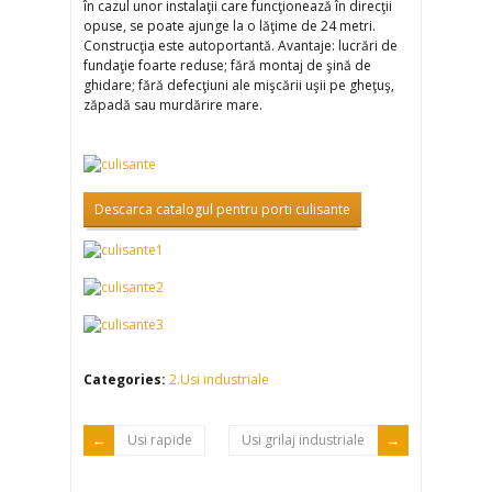
în cazul unor instalaţii care funcţionează în direcţii
opuse, se poate ajunge la o lăţime de 24 metri.
Construcţia este autoportantă. Avantaje: lucrări de
fundaţie foarte reduse; fără montaj de şină de
ghidare; fără defecţiuni ale mişcării uşii pe gheţuş,
zăpadă sau murdărire mare.
Descarca catalogul pentru porti culisante
Categories:
2.Usi industriale
Usi rapide
Usi grilaj industriale