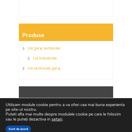
Produse
Usi garaj sectionale
Usi Industriale
Usi sectionale garaj
Politica de confidentialitate
|
Politica fisierelor
Utilizam module cookie pentru a va oferi cea mai buna experienta
cookies
|
ANPC
pe site-ul nostru.
Puteti afla mai multe despre modulele cookie pe care le folosim
setari
.
sau le puteți dezactiva in
Sunt de acord