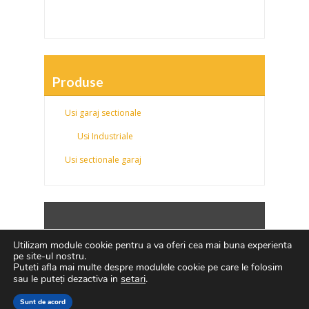
Produse
Usi garaj sectionale
Usi Industriale
Usi sectionale garaj
Politica de confidentialitate
|
Politica fisierelor
Utilizam module cookie pentru a va oferi cea mai buna experienta
cookies
|
ANPC
pe site-ul nostru.
Puteti afla mai multe despre modulele cookie pe care le folosim
setari
.
sau le puteți dezactiva in
Sunt de acord